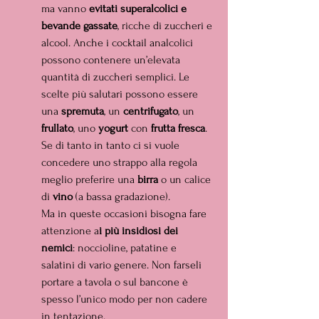
ma vanno 
evitati superalcolici e 
bevande gassate
, ricche di zuccheri e 
alcool. Anche i cocktail analcolici 
possono contenere un’elevata 
quantità di zuccheri semplici. Le 
scelte più salutari possono essere 
una 
spremuta
, un 
centrifugato
, un 
frullato
, uno 
yogurt 
con
 frutta fresca
. 
Se di tanto in tanto ci si vuole 
concedere uno strappo alla regola 
meglio preferire una 
birra 
o un calice 
di 
vino 
(a bassa gradazione).
Ma in queste occasioni bisogna fare 
attenzione a
i più insidiosi dei 
nemici
: noccioline, patatine e 
salatini di vario genere. Non farseli 
portare a tavola o sul bancone è 
spesso l’unico modo per non cadere 
in tentazione.