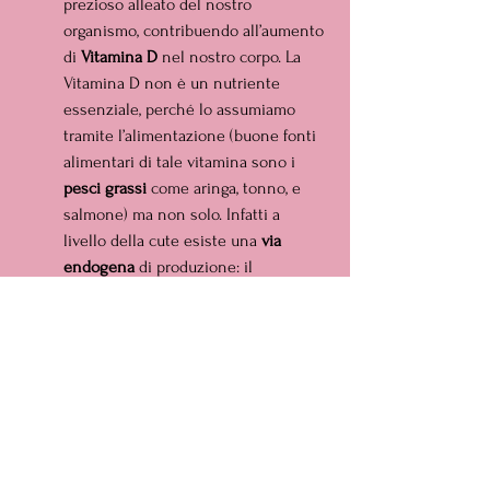
prezioso alleato del nostro 
organismo, contribuendo all’aumento 
di 
Vitamina D 
nel nostro corpo. La 
Vitamina D non è un nutriente 
essenziale, perché lo assumiamo 
tramite l’alimentazione (buone fonti 
alimentari di tale vitamina sono i 
pesci grassi 
come aringa, tonno, e 
salmone) ma non solo. Infatti a 
livello della cute esiste una 
via 
endogena 
di produzione: il 
precursore 7-deidrocolesterolo, per 
effetto dei 
raggi solari 
(UVB) viene 
convertito in pre-vitamina D3 che 
evolve in vitamina D3, la quale viene 
poi convertita nella forma 
metabolicamente attiva (1,25-
diidrossi-vitamina D).