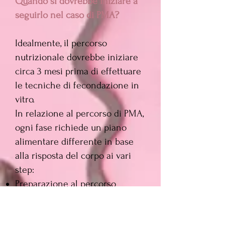
Quando si dovrebbe iniziare a
seguirlo nel caso di PMA?
Idealmente, il percorso
nutrizionale dovrebbe iniziare
circa 3 mesi prima di effettuare
le tecniche di fecondazione in
vitro.
In relazione al percorso di PMA,
ogni fase richiede un piano
alimentare differente in base
alla risposta del corpo ai vari
step:
Preparazione al percorso
(detossificazione epatica,,
fondamentale per il