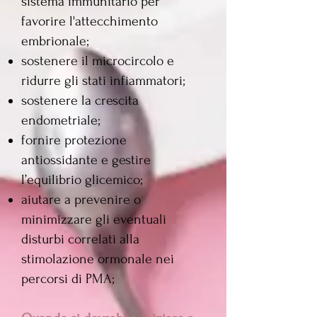
sistema immunitario per
favorire l'attecchimento
embrionale;
sostenere il microcircolo e
ridurre gli stati infiammatori;
sostenere la crescita
endometriale;
fornire protezione
antiossidante e gestire
l’equilibrio glicemico;
aiutare a prevenire o
minimizzare gli eventuali
disturbi correlati alla
stimolazione ormonale nei
percorsi di PMA;